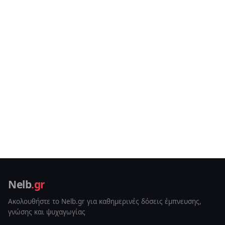
Nelb
.gr
Ακολουθήστε το Nelb.gr για καθημερινές δόσεις έμπνευσης,
γνώσης και ψυχαγωγίας