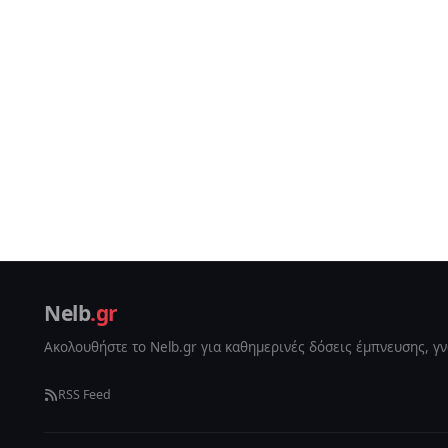
Nelb
.gr
Ακολουθήστε το Nelb.gr για καθημερινές δόσεις έμπνευσης, γ
RSS Feed