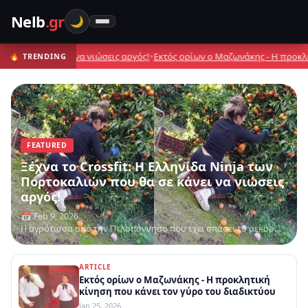
Nelb
.gr
🌙
Nelb.gr — Ό,τι αξίζει να διαβάσ
•
 θα σε κάνει να νιώσεις αργός!
Εκτός ορίων ο Μαζωνάκης - Η προκλητική
🔥 TRENDING
Home
viral
Θρησκεία
πολιτικα
FEATURED
Ξέχνα το Crossfit: Η Ελληνίδα Ninja των
Πορτοκαλιών που θα σε κάνει να νιώσεις
αργός!
📅 Feb 9, 2026
Η αγρότισσα από την Πελοπόννησο που εχει σπάσει το ρεκόρ
στο μάζεμα
ARTICLE
Εκτός ορίων ο Μαζωνάκης - Η προκλητική
κίνηση που κάνει τον γύρο του διαδικτύου
Jan 25, 2026