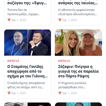
συζύγου της: «Έφυγε»
ανάγκες της ταινίας
με τον καλύτερο
«The Smashing
Τίποτα δεν σε
Ο ηθοποιός εμφανίστηκε
τρόπο, μέσα στην
Machine» - Πώς
προετοιμάζει, είχαμε
ιδιαίτερα αδυνατισμένος
αγκαλιά μου
αντέδρασαν οι
ελπίδα ότι θα γίνει καλά,
για τις ανάγκες του νέου
📅 Sep 1, 2025
📅 Sep 1, 2025
θαυμαστές του
πρόσθεσε
του ρόλου
ARTICLE
ARTICLE
Ο Σταμάτης Γονίδης
Ζόζεφιν: Πνίγηκε η
αποχώρησε από το
γιαγιά της σε παραλία
σχήμα με τον Γιάννη
στο Πόρτο Ράφτη
Πλούταρχο - «Θα
Ο καλλιτέχνης αποφάσισε
Η 91χρονη γυναίκα
έπρεπε να σέβονται
φέτος να απέχει από τις
μεταφέρθηκε στο
την ιστορία μου»
νυχτερινές πίστες
Ασκληπιείο Βούλας, όπου
📅 Sep 1, 2025
📅 Sep 1, 2025
αναφέρει σε
διαπιστώθηκε ο θάνατός
ανακοίνωσή του
της