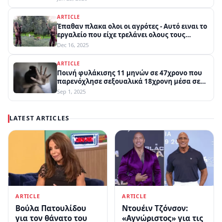
ARTICLE
Έπαθαν πλακα ολοι οι αγρότες - Αυτό ειναι το
εργαλείο που είχε τρελάνει ολους τους
παράγωγους
Dec 16, 2025
ARTICLE
Ποινή φυλάκισης 11 μηνών σε 47χρονο που
παρενόχλησε σεξουαλικά 18χρονη μέσα σε
πλοίο στην Κυλλήνη
Sep 1, 2025
LATEST ARTICLES
ARTICLE
ARTICLE
Βούλα Πατουλίδου
Ντουέιν Τζόνσον:
για τον θάνατο του
«Αγνώριστος» για τις