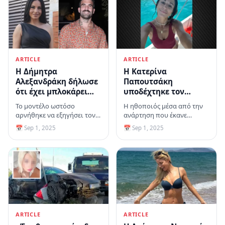
ARTICLE
ARTICLE
H Δήμητρα
Η Κατερίνα
Αλεξανδράκη δήλωσε
Παπουτσάκη
ότι έχει μπλοκάρει
υποδέχτηκε τον
τον Δημήτρη
Σεπτέμβριο
Το μοντέλο ωστόσο
Η ηθοποιός μέσα από την
Αλεξάνδρου στο
δημοσιεύοντας
αρνήθηκε να εξηγήσει τον
ανάρτηση που έκανε
Instagram
φωτογραφίες από τις
λόγο
ευχήθηκε «καλό μήνα»
📅 Sep 1, 2025
📅 Sep 1, 2025
διακοπές της στο
στους διαδικτυακούς της
Αγκίστρι
ακόλουθους
ARTICLE
ARTICLE