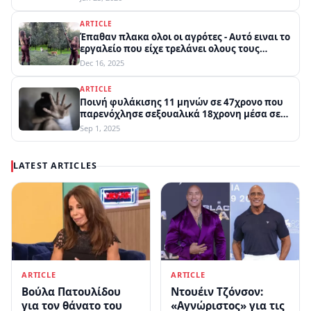
ARTICLE
Έπαθαν πλακα ολοι οι αγρότες - Αυτό ειναι το
εργαλείο που είχε τρελάνει ολους τους
παράγωγους
Dec 16, 2025
ARTICLE
Ποινή φυλάκισης 11 μηνών σε 47χρονο που
παρενόχλησε σεξουαλικά 18χρονη μέσα σε
πλοίο στην Κυλλήνη
Sep 1, 2025
LATEST ARTICLES
ARTICLE
ARTICLE
Βούλα Πατουλίδου
Ντουέιν Τζόνσον:
για τον θάνατο του
«Αγνώριστος» για τις