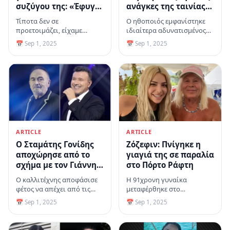
συζύγου της: «Έφυγε»
ανάγκες της ταινίας
με τον καλύτερο
«The Smashing
Τίποτα δεν σε
Ο ηθοποιός εμφανίστηκε
τρόπο, μέσα στην
Machine» - Πώς
προετοιμάζει, είχαμε
ιδιαίτερα αδυνατισμένος
αγκαλιά μου
αντέδρασαν οι
ελπίδα ότι θα γίνει καλά,
για τις ανάγκες του νέου
📅 Sep 1, 2025
📅 Sep 1, 2025
θαυμαστές του
πρόσθεσε
του ρόλου
ARTICLE
ARTICLE
Ο Σταμάτης Γονίδης
Ζόζεφιν: Πνίγηκε η
αποχώρησε από το
γιαγιά της σε παραλία
σχήμα με τον Γιάννη
στο Πόρτο Ράφτη
Πλούταρχο - «Θα
Ο καλλιτέχνης αποφάσισε
Η 91χρονη γυναίκα
έπρεπε να σέβονται
φέτος να απέχει από τις
μεταφέρθηκε στο
την ιστορία μου»
νυχτερινές πίστες
Ασκληπιείο Βούλας, όπου
📅 Sep 1, 2025
📅 Sep 1, 2025
αναφέρει σε
διαπιστώθηκε ο θάνατός
ανακοίνωσή του
της