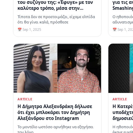
του συζύγου της: «Έφυγε» με τον
για τις 
καλύτερο τρόπο, μέσα στην
Smashing
αγκαλιά μου
αντέδρασ
Τίποτα δεν σε προετοιμάζει, είχαμε ελπίδα
Ο ηθοποιός
ότι θα γίνει καλά, πρόσθεσε
αδυνατισμέ
του ρόλου
📅 Sep 1, 2025
📅 Sep 1, 20
ARTICLE
ARTICLE
H Δήμητρα Αλεξανδράκη δήλωσε
Η Κατερ
ότι έχει μπλοκάρει τον Δημήτρη
υποδέχτη
Αλεξάνδρου στο Instagram
δημοσιε
τις διακ
Το μοντέλο ωστόσο αρνήθηκε να εξηγήσει
Η ηθοποιός
τον λόγο
έκανε ευχή