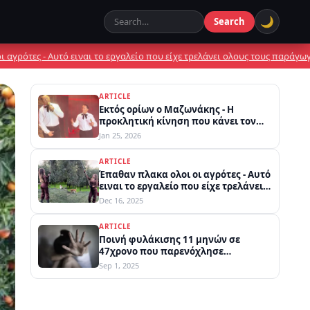
🌙
Search
Nelb.gr
•
 Αυτό ειναι το εργαλείο που είχε τρελάνει ολους τους παράγωγους
Ποινή
ARTICLE
Εκτός ορίων ο Μαζωνάκης - Η
προκλητική κίνηση που κάνει τον
γύρο του διαδικτύου
Jan 25, 2026
ARTICLE
Έπαθαν πλακα ολοι οι αγρότες - Αυτό
ειναι το εργαλείο που είχε τρελάνει
ολους τους παράγωγους
Dec 16, 2025
ARTICLE
Ποινή φυλάκισης 11 μηνών σε
47χρονο που παρενόχλησε
σεξουαλικά 18χρονη μέσα σε πλοίο
Sep 1, 2025
στην Κυλλήνη