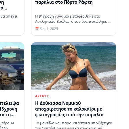
νη
παραλία στο Πόρτο Ράφτη
να
»
 να απέχει
Η 91χρονη γυναίκα μεταφέρθηκε στο
 του
Ασκληπιείο Βούλας, όπου διαπιστώθηκε ο
θάνατός της
📅 Sep 1, 2025
ARTICLE
ατέλειψα
Η Δούκισσα Νομικού
 45χρονη
αποχαιρέτησε το καλοκαίρι με
ια το
φωτογραφίες από την παραλία
αφέρουν
Το μοντέλο και παρουσιάστρια υποδέχτηκε
 άλλο
τον Σεπτέμβρη με μερικά καλοκαιρινά