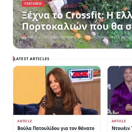
FEATURED
Ξέχνα το Crossfit: Η Ελληνίδα 
Πορτοκαλιών που θα σε
📅 Feb 9, 2026
Η αγρότισσα από την Πελοπόννησο που εχει σπά
LATEST ARTICLES
ARTICLE
ARTICLE
Βούλα Πατουλίδου για τον θάνατο
Ντουέιν 