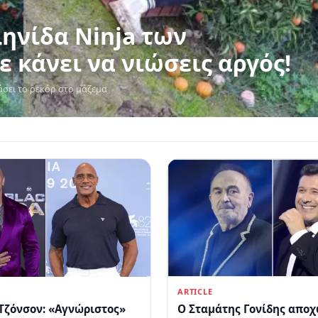
Ninja των
 κάνει να νιώσεις αργός!
σει το ρεκόρ στο μάζεμα
ARTICLE
Τζόνσον: «Αγνώριστος»
Ο Σταμάτης Γονίδης απο