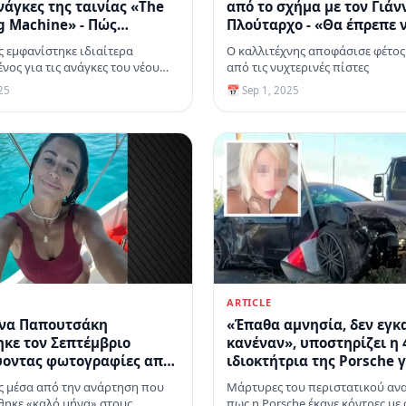
ανάγκες της ταινίας «The
από το σχήμα με τον Γιάν
 Machine» - Πώς
Πλούταρχο - «Θα έπρεπε 
αν οι θαυμαστές του
σέβονται την ιστορία μου
 εμφανίστηκε ιδιαίτερα
Ο καλλιτέχνης αποφάσισε φέτος
αναφέρει σε ανακοίνωσή
νος για τις ανάγκες του νέου
από τις νυχτερινές πίστες
25
📅 Sep 1, 2025
ARTICLE
ίνα Παπουτσάκη
«Έπαθα αμνησία, δεν εγκ
κε τον Σεπτέμβριο
κανέναν», υποστηρίζει η
ύοντας φωτογραφίες από
ιδιοκτήτρια της Porsche γ
οπές της στο Αγκίστρι
τροχαίο στη Θεσσαλονίκη
 μέσα από την ανάρτηση που
Μάρτυρες του περιστατικού αν
θηκε «καλό μήνα» στους
πως η Porsche έκανε κόντρες με