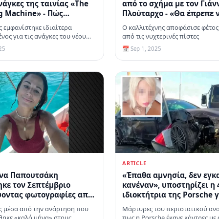
ανάγκες της ταινίας «The
από το σχήμα με τον Γιάν
 Machine» - Πώς
Πλούταρχο - «Θα έπρεπε 
αν οι θαυμαστές του
σέβονται την ιστορία μου
 εμφανίστηκε ιδιαίτερα
Ο καλλιτέχνης αποφάσισε φέτος
αναφέρει σε ανακοίνωσή
νος για τις ανάγκες του νέου
από τις νυχτερινές πίστες
25
📅 Sep 1, 2025
ARTICLE
ίνα Παπουτσάκη
«Έπαθα αμνησία, δεν εγκ
κε τον Σεπτέμβριο
κανέναν», υποστηρίζει η
ύοντας φωτογραφίες από
ιδιοκτήτρια της Porsche γ
οπές της στο Αγκίστρι
τροχαίο στη Θεσσαλονίκη
 μέσα από την ανάρτηση που
Μάρτυρες του περιστατικού αν
θηκε «καλό μήνα» στους
πως η Porsche έκανε κόντρες με