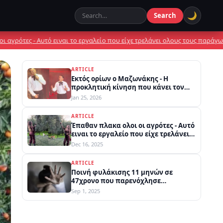
🌙
Search
Nelb.gr
•
 Αυτό ειναι το εργαλείο που είχε τρελάνει ολους τους παράγωγους
Ποινή
ARTICLE
Εκτός ορίων ο Μαζωνάκης - Η
προκλητική κίνηση που κάνει τον
γύρο του διαδικτύου
Jan 25, 2026
ARTICLE
Έπαθαν πλακα ολοι οι αγρότες - Αυτό
ειναι το εργαλείο που είχε τρελάνει
ολους τους παράγωγους
Dec 16, 2025
ARTICLE
Ποινή φυλάκισης 11 μηνών σε
47χρονο που παρενόχλησε
σεξουαλικά 18χρονη μέσα σε πλοίο
Sep 1, 2025
στην Κυλλήνη