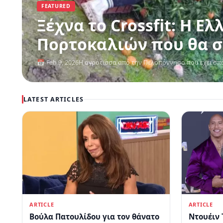
FEATURED
Ξέχνα το Crossfit: Η Ελληνίδα 
Πορτοκαλιών που θα σε
📅 Feb 9, 2026
Η αγρότισσα από την Πελοπόννησο που εχει σπά
LATEST ARTICLES
ARTICLE
ARTICLE
Βούλα Πατουλίδου για τον θάνατο
Ντουέιν 