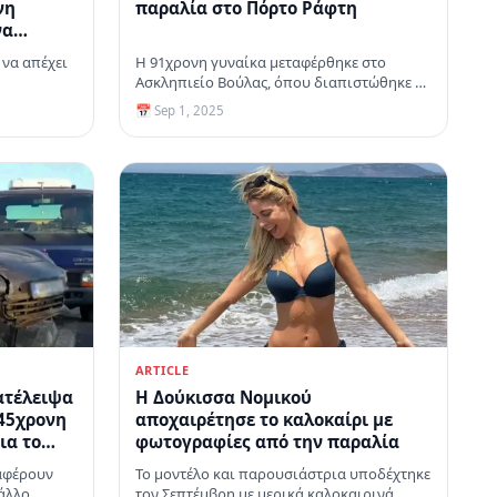
νη
παραλία στο Πόρτο Ράφτη
να
»
 να απέχει
Η 91χρονη γυναίκα μεταφέρθηκε στο
 του
Ασκληπιείο Βούλας, όπου διαπιστώθηκε ο
θάνατός της
📅 Sep 1, 2025
ARTICLE
ατέλειψα
Η Δούκισσα Νομικού
 45χρονη
αποχαιρέτησε το καλοκαίρι με
ια το
φωτογραφίες από την παραλία
αφέρουν
Το μοντέλο και παρουσιάστρια υποδέχτηκε
 άλλο
τον Σεπτέμβρη με μερικά καλοκαιρινά