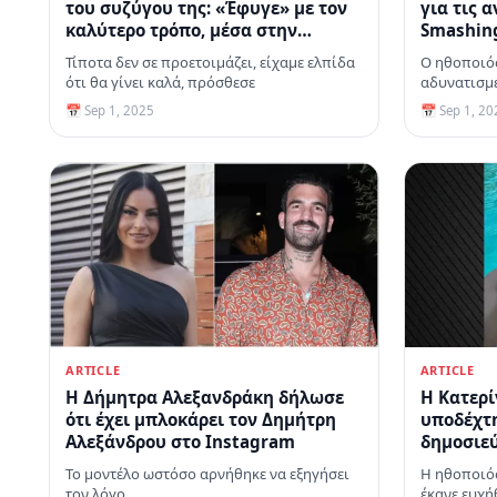
του συζύγου της: «Έφυγε» με τον
για τις 
καλύτερο τρόπο, μέσα στην
Smashing
αγκαλιά μου
αντέδρασ
Τίποτα δεν σε προετοιμάζει, είχαμε ελπίδα
Ο ηθοποιός
ότι θα γίνει καλά, πρόσθεσε
αδυνατισμέ
του ρόλου
📅 Sep 1, 2025
📅 Sep 1, 20
ARTICLE
ARTICLE
H Δήμητρα Αλεξανδράκη δήλωσε
Η Κατερ
ότι έχει μπλοκάρει τον Δημήτρη
υποδέχτη
Αλεξάνδρου στο Instagram
δημοσιε
τις διακ
Το μοντέλο ωστόσο αρνήθηκε να εξηγήσει
Η ηθοποιός
τον λόγο
έκανε ευχή