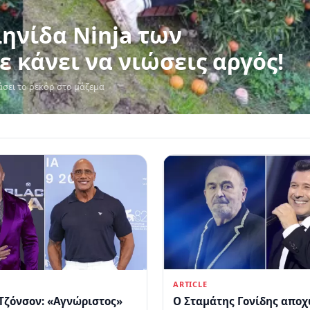
Ninja των
 κάνει να νιώσεις αργός!
σει το ρεκόρ στο μάζεμα
ARTICLE
Τζόνσον: «Αγνώριστος»
Ο Σταμάτης Γονίδης απο