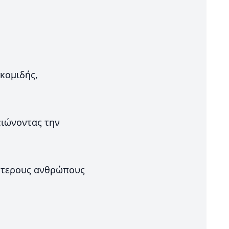
κομιδής,
ειώνοντας την
σότερους ανθρώπους