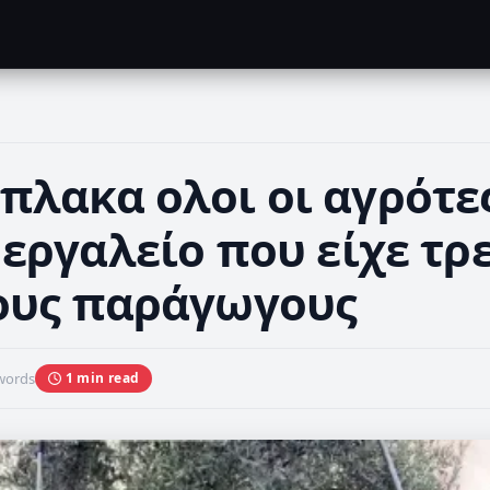
πλακα ολοι οι αγρότες
 εργαλείο που είχε τρ
ους παράγωγους
words
1 min read