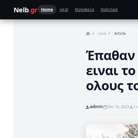
Nelb
.gr
Home
viral
Θρησκεία
πολιτικα
Home
viral
Article
Έπαθαν 
ειναι το
ολους τ
admin
Dec 16, 2025
1 