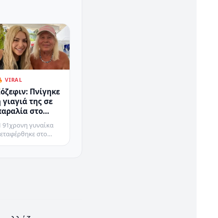
 VIRAL
όζεφιν: Πνίγηκε
 γιαγιά της σε
παραλία στο
Πόρτο Ράφτη
 91χρονη γυναίκα
εταφέρθηκε στο
σκληπιείο Βούλας,
που διαπιστώθηκε ο
άνατός της