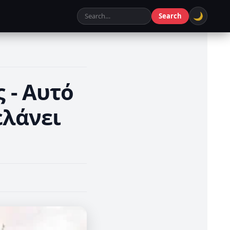
🌙
Search
 - Αυτό
ελάνει