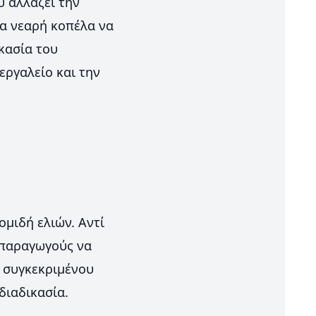
υ αλλάζει την
ια νεαρή κοπέλα να
κασία του
εργαλείο και την
ομιδή ελιών. Αντί
ς παραγωγούς να
υ συγκεκριμένου
διαδικασία.