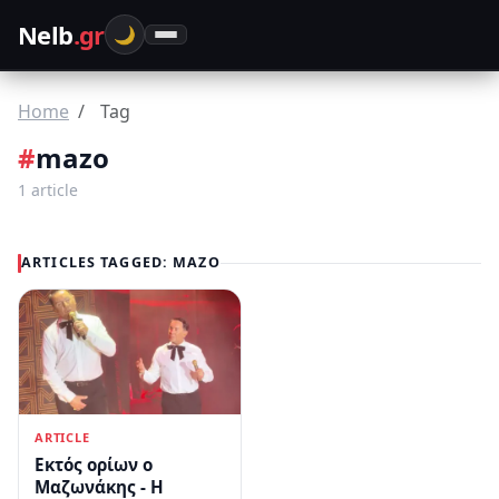
Nelb
.gr
🌙
Home
Home
Tag
viral
#
mazo
Θρησκεία
1 article
πολιτικα
ARTICLES TAGGED: MAZO
ARTICLE
Εκτός ορίων ο
Μαζωνάκης - Η