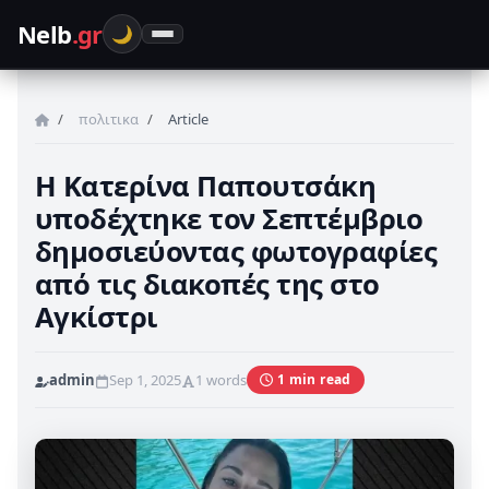
Nelb
.gr
🌙
Home
Home
πολιτικα
Article
viral
Η Κατερίνα Παπουτσάκη
Θρησκεία
υποδέχτηκε τον Σεπτέμβριο
πολιτικα
δημοσιεύοντας φωτογραφίες
από τις διακοπές της στο
Αγκίστρι
admin
Sep 1, 2025
1 words
1 min read